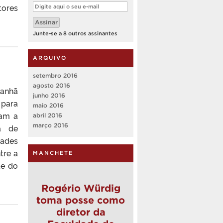
Digite
tores
aqui
o
Assinar
seu
e-
Junte-se a 8 outros assinantes
mail
ARQUIVO
setembro 2016
agosto 2016
manhã
junho 2016
 para
maio 2016
ram a
abril 2016
março 2016
a de
dades
tre a
MANCHETE
te do
Rogério Würdig
toma posse como
diretor da