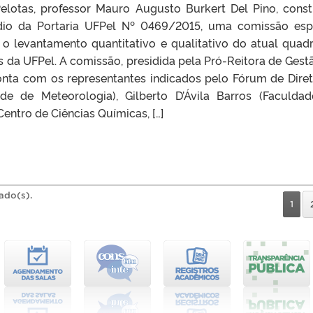
elotas, professor Mauro Augusto Burkert Del Pino, consti
dio da Portaria UFPel Nº 0469/2015, uma comissão esp
r o levantamento quantitativo e qualitativo do atual quad
s da UFPel. A comissão, presidida pela Pró-Reitora de Gest
onta com os representantes indicados pelo Fórum de Diret
ade de Meteorologia), Gilberto D’Ávila Barros (Faculda
Centro de Ciências Químicas, […]
rado(s).
1