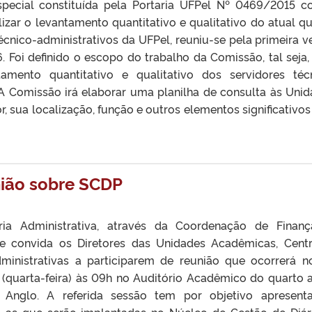
pecial constituída pela Portaria UFPel Nº 0469/2015 
lizar o levantamento quantitativo e qualitativo do atual q
écnico-administrativos da UFPel, reuniu-se pela primeira v
 Foi definido o escopo do trabalho da Comissão, tal seja,
tamento quantitativo e qualitativo dos servidores téc
 A Comissão irá elaborar uma planilha de consulta às Unid
or, sua localização, função e outros elementos significativos
nião sobre SCDP
ria Administrativa, através da Coordenação de Finan
de convida os Diretores das Unidades Acadêmicas, Cent
ministrativas a participarem de reunião que ocorrerá n
(quarta-feira) às 09h no Auditório Acadêmico do quarto 
Anglo. A referida sessão tem por objetivo apresent
o as que serão implantadas no Núcleo de Gestão de Diár