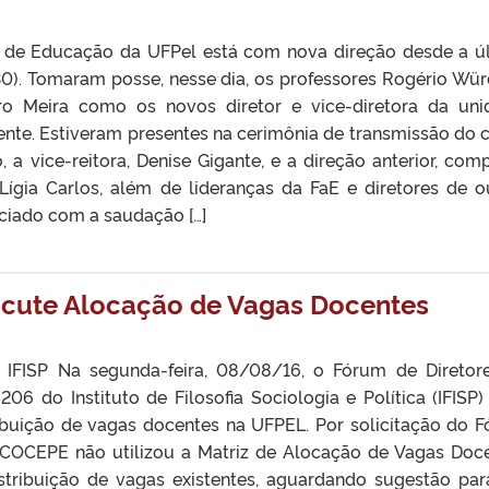
 de Educação da UFPel está com nova direção desde a ú
(30). Tomaram posse, nesse dia, os professores Rogério Wür
iro Meira como os novos diretor e vice-diretora da uni
nte. Estiveram presentes na cerimônia de transmissão do 
, a vice-reitora, Denise Gigante, e a direção anterior, com
Lígia Carlos, além de lideranças da FaE e diretores de o
iciado com a saudação […]
scute Alocação de Vagas Docentes
 IFISP Na segunda-feira, 08/08/16, o Fórum de Diretor
206 do Instituto de Filosofia Sociologia e Política (IFISP)
tribuição de vagas docentes na UFPEL. Por solicitação do 
 COCEPE não utilizou a Matriz de Alocação de Vagas Doc
istribuição de vagas existentes, aguardando sugestão par