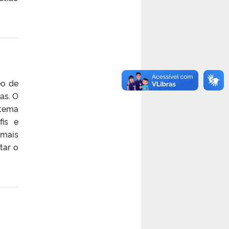
eo de
as. O
stema
is e
 mais
tar o