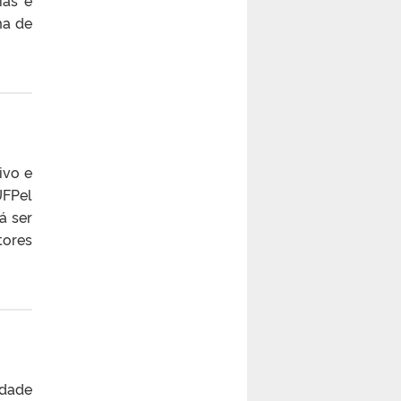
ma de
ivo e
UFPel
á ser
tores
idade