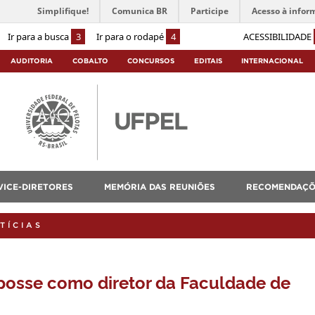
Simplifique!
Comunica BR
Participe
Acesso à infor
Ir para a busca
3
Ir para o rodapé
4
ACESSIBILIDADE
AUDITORIA
COBALTO
CONCURSOS
EDITAIS
INTERNACIONAL
VICE-DIRETORES
MEMÓRIA DAS REUNIÕES
RECOMENDAÇÕ
TÍCIAS
posse como diretor da Faculdade de