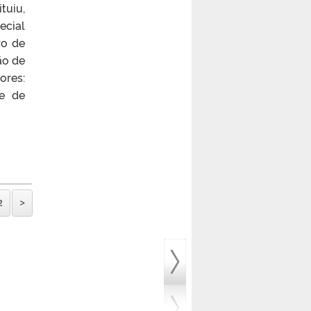
tuiu,
ecial
ro de
ão de
ores:
de de
2
>