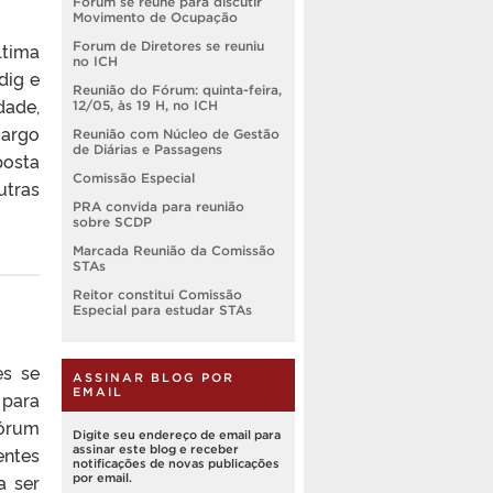
Forum se reúne para discutir
Movimento de Ocupação
ltima
Forum de Diretores se reuniu
no ICH
dig e
Reunião do Fórum: quinta-feira,
dade,
12/05, às 19 H, no ICH
cargo
Reunião com Núcleo de Gestão
de Diárias e Passagens
posta
Comissão Especial
utras
PRA convida para reunião
sobre SCDP
Marcada Reunião da Comissão
STAs
Reitor constitui Comissão
Especial para estudar STAs
es se
ASSINAR BLOG POR
EMAIL
 para
Fórum
Digite seu endereço de email para
entes
assinar este blog e receber
notificações de novas publicações
a ser
por email.