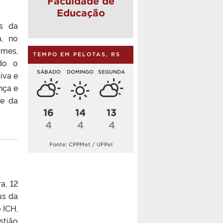
Faculdade de
Educação
es da
a, no
rmes,
TEMPO EM PELOTAS, RS
ado o
SÁBADO
DOMINGO
SEGUNDA
iva e
nça e
de da
16
14
13
4
4
4
Fonte: CPPMet / UFPel
a, 12
us da
 ICH,
stião