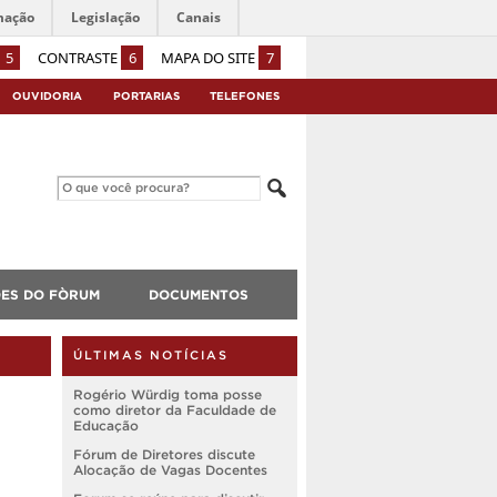
mação
Legislação
Canais
5
CONTRASTE
6
MAPA DO SITE
7
OUVIDORIA
PORTARIAS
TELEFONES
ES DO FÒRUM
DOCUMENTOS
ÚLTIMAS NOTÍCIAS
Rogério Würdig toma posse
como diretor da Faculdade de
Educação
Fórum de Diretores discute
Alocação de Vagas Docentes