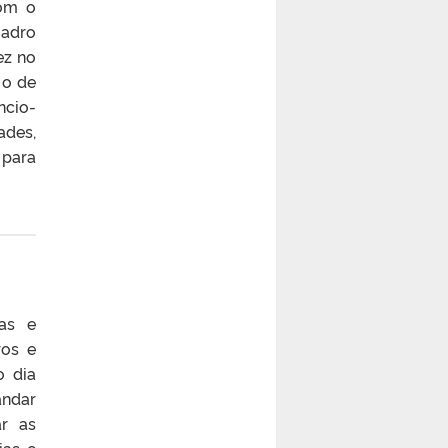
com o
uadro
ez no
 o de
ncio-
ades,
 para
ças e
ros e
o dia
andar
ar as
ias e