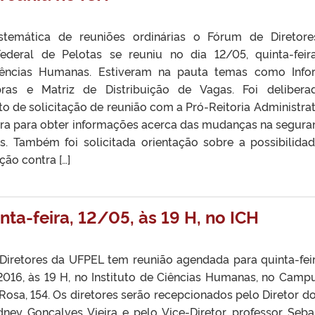
stemática de reuniões ordinárias o Fórum de Diretor
ederal de Pelotas se reuniu no dia 12/05, quinta-feir
Ciências Humanas. Estiveram na pauta temas como Info
bras e Matriz de Distribuição de Vagas. Foi deliber
 de solicitação de reunião com a Pró-Reitoria Administrat
tura para obter informações acerca das mudanças na segura
s. Também foi solicitada orientação sobre a possibilida
ção contra […]
ta-feira, 12/05, às 19 H, no ICH
iretores da UFPEL tem reunião agendada para quinta-feir
016, às 19 H, no Instituto de Ciências Humanas, no Camp
Rosa, 154. Os diretores serão recepcionados pelo Diretor do
dney Gonçalves Vieira e pelo Vice-Diretor, professor Seba