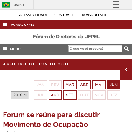
BRASIL
Simplifique!
ACESSIBILIDADE
CONTRASTE
MAPA DO SITE
Comunica BR
PORTAL UFPEL
Participe
ACESSO À INFORMAÇÃO
Fórum de Diretores da UFPEL
Acesso à informação
AUDITORIA
MENU
Legislação
COBALTO
Canais
ARQUIVO DE JUNHO 2016
CONCURSOS
EDITAIS
JAN
FEV
MAR
ABR
MAI
JUN
INTERNACIONAL
JUL
AGO
SET
OUT
NOV
DEZ
OUVIDORIA
PORTARIAS
Forum se reúne para discutir
TELEFONES
Movimento de Ocupação