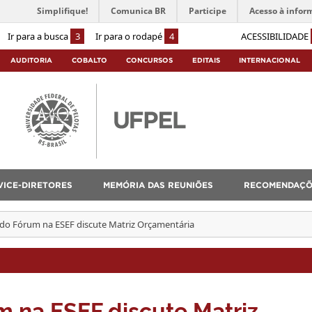
Simplifique!
Comunica BR
Participe
Acesso à infor
Ir para a busca
3
Ir para o rodapé
4
ACESSIBILIDADE
AUDITORIA
COBALTO
CONCURSOS
EDITAIS
INTERNACIONAL
VICE-DIRETORES
MEMÓRIA DAS REUNIÕES
RECOMENDAÇÕ
do Fórum na ESEF discute Matriz Orçamentária
m na ESEF discute Matriz