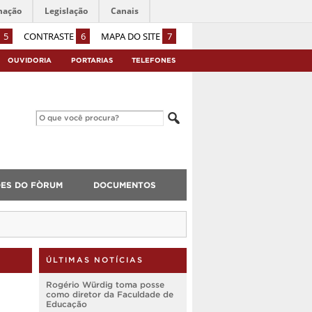
mação
Legislação
Canais
5
CONTRASTE
6
MAPA DO SITE
7
OUVIDORIA
PORTARIAS
TELEFONES
ES DO FÒRUM
DOCUMENTOS
ÚLTIMAS NOTÍCIAS
Rogério Würdig toma posse
como diretor da Faculdade de
Educação