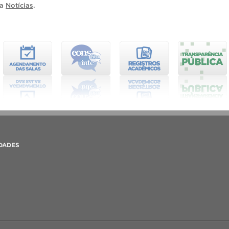
ia
Notícias
.
DADES