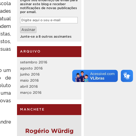
scola
assinar este blog e receber
notificações de novas publicações
dades
por email.
atual
Digite
aqui
endem
o
Assinar
seu
stas,
e-
Junte-se a 8 outros assinantes
mail
stos,
suas
ARQUIVO
setembro 2016
agosto 2016
do um
junho 2016
o de
maio 2016
oluto
abril 2016
a uma
março 2016
ovas
MANCHETE
andre
Rogério Würdig