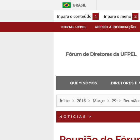
BRASIL
Ir para o conteúdo
1
Ir para o menu
2
PORTAL UFPEL
ACESSO À INFORMAÇÃO
Fórum de Diretores da UFPEL
QUEM SOMOS
DIRETORES E 
Início
2016
Março
29
Reunião 
NOTÍCIAS
>
Reunião do Fóru