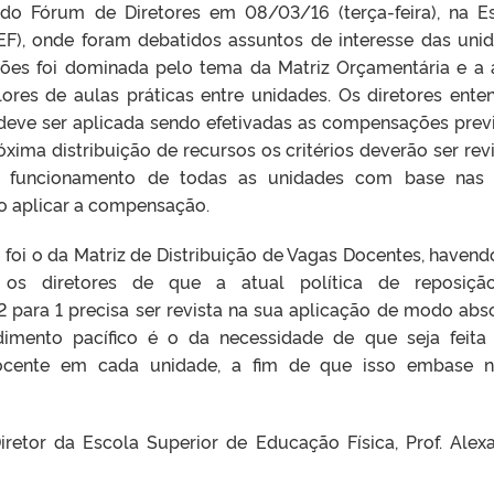
 do Fórum de Diretores em 08/03/16 (terça-feira), na E
EF), onde foram debatidos assuntos de interesse das uni
ões foi dominada pelo tema da Matriz Orçamentária e a 
res de aulas práticas entre unidades. Os diretores ent
 deve ser aplicada sendo efetivadas as compensações previ
ima distribuição de recursos os critérios deverão ser revi
o funcionamento de todas as unidades com base nas 
o aplicar a compensação.
foi o da Matriz de Distribuição de Vagas Docentes, haven
e os diretores de que a atual política de reposiçã
 para 1 precisa ser revista na sua aplicação de modo abs
dimento pacífico é o da necessidade de que seja feit
ocente em cada unidade, a fim de que isso embase n
retor da Escola Superior de Educação Física, Prof. Alex