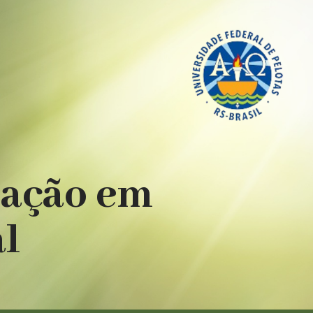
uação em
al