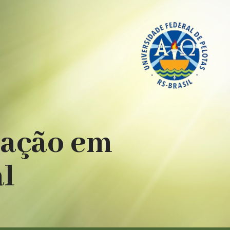
uação em
al