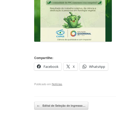
Compartilhe:
Facebook
X
WhatsApp
Publicado em
Notícias
.
Navegação de posts
←
Edital de Seleção de ingresso…