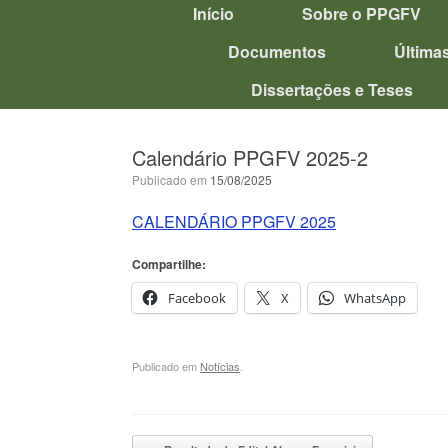
Início
Sobre o PPGFV
Documentos
Última
Dissertações e Teses
Calendário PPGFV 2025-2
Publicado em
15/08/2025
CALENDÁRIO PPGFV 2025
Compartilhe:
Facebook
X
WhatsApp
Publicado em
Notícias
.
Navegação de posts