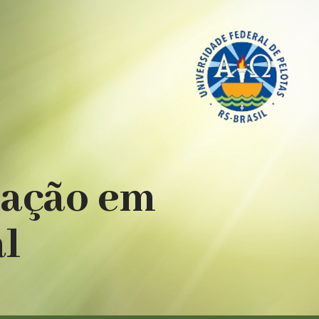
uação em
al