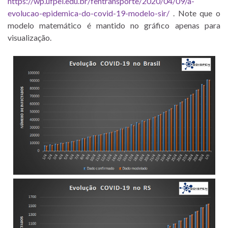
https://wp.ufpel.edu.br/fentransporte/2020/04/09/a-
evolucao-epidemica-do-covid-19-modelo-sir/
. Note que o
modelo matemático é mantido no gráfico apenas para
visualização.