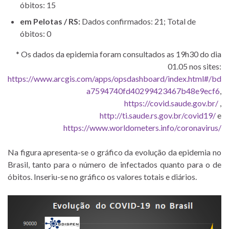
óbitos: 15
em Pelotas / RS:
Dados confirmados: 21; Total de
óbitos: 0
* Os dados da epidemia foram consultados as 19h30 do dia
01.05 nos sites:
https://www.arcgis.com/apps/opsdashboard/index.html#/bd
a7594740fd40299423467b48e9ecf6
,
https://covid.saude.gov.br/
,
http://ti.saude.rs.gov.br/covid19/
e
https://www.worldometers.info/coronavirus/
Na figura apresenta-se o gráfico da evolução da epidemia no
Brasil, tanto para o número de infectados quanto para o de
óbitos. Inseriu-se no gráfico os valores totais e diários.