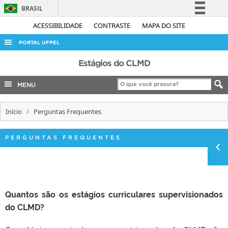
BRASIL
Simplifique!
ACESSIBILIDADE
CONTRASTE
MAPA DO SITE
Comunica BR
PORTAL UFPEL
Participe
ACESSO À INFORMAÇÃO
Estágios do CLMD
Acesso à informação
AUDITORIA
MENU
Legislação
COBALTO
Canais
Início
Perguntas Frequentes
CONCURSOS
EDITAIS
PERGUNTAS FREQUENTES
INTERNACIONAL
OUVIDORIA
PORTARIAS
Quantos são os estágios curriculares supervisionados
TELEFONES
do CLMD?