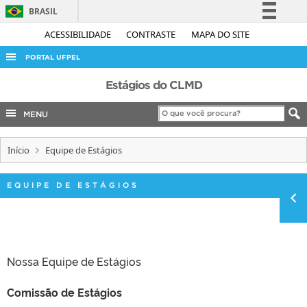
BRASIL
Simplifique!
ACESSIBILIDADE
CONTRASTE
MAPA DO SITE
Comunica BR
PORTAL UFPEL
Participe
ACESSO À INFORMAÇÃO
Estágios do CLMD
Acesso à informação
AUDITORIA
MENU
Legislação
COBALTO
Canais
Início
Equipe de Estágios
CONCURSOS
EDITAIS
EQUIPE DE ESTÁGIOS
INTERNACIONAL
OUVIDORIA
PORTARIAS
Nossa Equipe de Estágios
TELEFONES
Comissão de Estágios