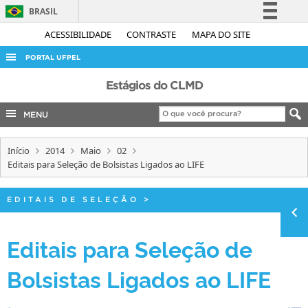
BRASIL
Simplifique!
ACESSIBILIDADE
CONTRASTE
MAPA DO SITE
Comunica BR
PORTAL UFPEL
Participe
ACESSO À INFORMAÇÃO
Estágios do CLMD
Acesso à informação
AUDITORIA
MENU
Legislação
COBALTO
Canais
Início
2014
Maio
02
CONCURSOS
Editais para Seleção de Bolsistas Ligados ao LIFE
EDITAIS
INTERNACIONAL
EDITAIS DE SELEÇÃO
>
OUVIDORIA
Editais para Seleção de
PORTARIAS
Bolsistas Ligados ao LIFE
TELEFONES