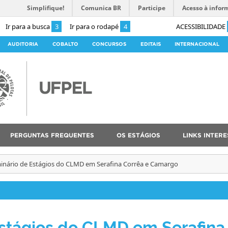
Simplifique!
Comunica BR
Participe
Acesso à infor
Ir para a busca
3
Ir para o rodapé
4
ACESSIBILIDADE
AUDITORIA
COBALTO
CONCURSOS
EDITAIS
INTERNACIONAL
PERGUNTAS FREQUENTES
OS ESTÁGIOS
LINKS INTER
minário de Estágios do CLMD em Serafina Corrêa e Camargo
Estágios do CLMD em Serafina