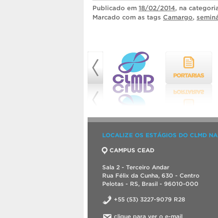
Publicado
em
18/02/2014
, na categor
Marcado com as tags
Camargo
,
seminá
LOCALIZE OS ESTÁGIOS DO CLMD NA
CAMPUS CEAD
Sala 2 - Terceiro Andar
Rua Félix da Cunha, 630 - Centro
Pelotas - RS, Brasil - 96010-000
+55 (53) 3227-9079 R28
clique para ver o e-mail