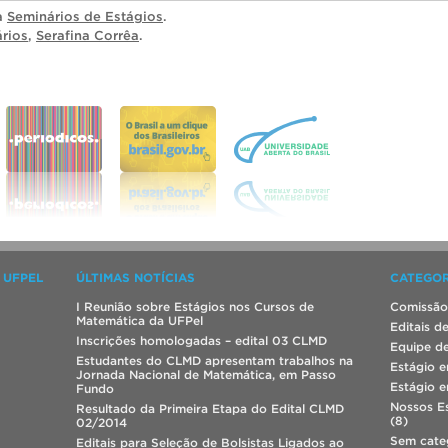
ia
Seminários de Estágios
.
rios
,
Serafina Corrêa
.
 UFPEL
ÚLTIMAS NOTÍCIAS
CATEGOR
I Reunião sobre Estágios nos Cursos de
Comissão
Matemática da UFPel
Editais d
Inscrições homologadas – edital 03 CLMD
Equipe de
Estudantes do CLMD apresentam trabalhos na
Estágio 
Jornada Nacional de Matemática, em Passo
Estágio 
Fundo
Nossos E
Resultado da Primeira Etapa do Edital CLMD
(8)
02/2014
Sem cate
Editais para Seleção de Bolsistas Ligados ao