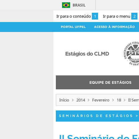
BRASIL
Ir para o conteúdo
1
Ir para o menu
2
PORTAL UFPEL
ACESSO À INFORMAÇÃO
Estágios do CLMD
EQUIPE DE ESTÁGIOS
Início
2014
Fevereiro
18
II Se
SEMINÁRIOS DE ESTÁGIOS
>
II Seminário de 