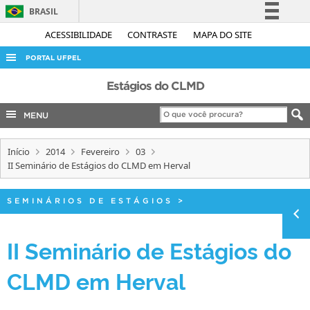
BRASIL
Simplifique!
ACESSIBILIDADE
CONTRASTE
MAPA DO SITE
Comunica BR
PORTAL UFPEL
Participe
ACESSO À INFORMAÇÃO
Estágios do CLMD
Acesso à informação
AUDITORIA
MENU
Legislação
COBALTO
Canais
Início
2014
Fevereiro
03
CONCURSOS
II Seminário de Estágios do CLMD em Herval
EDITAIS
INTERNACIONAL
SEMINÁRIOS DE ESTÁGIOS
>
OUVIDORIA
II Seminário de Estágios do
PORTARIAS
CLMD em Herval
TELEFONES