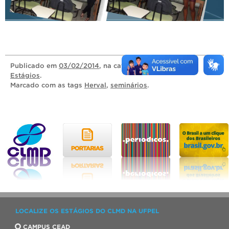
Publicado
em
03/02/2014
, na categoria
Seminários de
Estágios
.
Marcado com as tags
Herval
,
seminários
.
LOCALIZE OS ESTÁGIOS DO CLMD NA UFPEL
CAMPUS CEAD