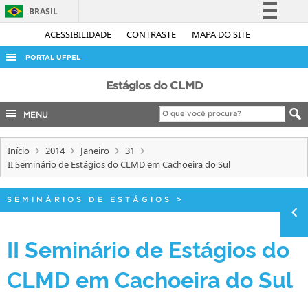
BRASIL
Simplifique!
ACESSIBILIDADE
CONTRASTE
MAPA DO SITE
Comunica BR
PORTAL UFPEL
Participe
ACESSO À INFORMAÇÃO
Estágios do CLMD
Acesso à informação
AUDITORIA
MENU
Legislação
COBALTO
Canais
Início
2014
Janeiro
31
CONCURSOS
II Seminário de Estágios do CLMD em Cachoeira do Sul
EDITAIS
INTERNACIONAL
SEMINÁRIOS DE ESTÁGIOS
>
OUVIDORIA
II Seminário de Estágios do
PORTARIAS
CLMD em Cachoeira do Sul
TELEFONES