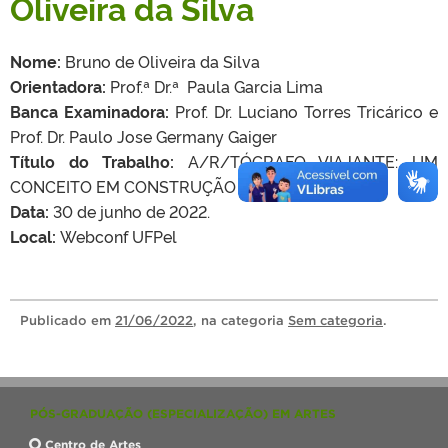
Oliveira da Silva
Nome:
Bruno de Oliveira da Silva
Orientadora:
Prof.ª Dr.ª Paula Garcia Lima
Banca Examinadora:
Prof. Dr. Luciano Torres Tricárico e
Prof. Dr. Paulo Jose Germany Gaiger
Título do Trabalho:
A/R/TÓGRAFO VIAJANTE: UM
CONCEITO EM CONSTRUÇÃO
Data:
30 de junho de 2022.
Local:
Webconf UFPel
Publicado
em
21/06/2022
, na categoria
Sem categoria
.
PÓS-GRADUAÇÃO (ESPECIALIZAÇÃO) EM ARTES
Centro de Artes