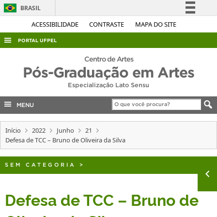
BRASIL
Simplifique!
ACESSIBILIDADE
CONTRASTE
MAPA DO SITE
Comunica BR
PORTAL UFPEL
Participe
ACESSO À INFORMAÇÃO
Centro de Artes
Acesso à informação
Pós-Graduação em Artes
AUDITORIA
Legislação
Especialização Lato Sensu
COBALTO
Canais
MENU
CONCURSOS
EDITAIS
Início
2022
Junho
21
Defesa de TCC – Bruno de Oliveira da Silva
INTERNACIONAL
OUVIDORIA
SEM CATEGORIA
>
PORTARIAS
TELEFONES
Defesa de TCC – Bruno de