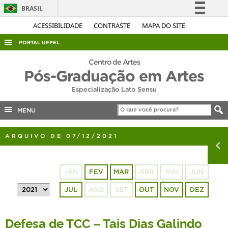
BRASIL
Simplifique!
ACESSIBILIDADE
CONTRASTE
MAPA DO SITE
Comunica BR
PORTAL UFPEL
Participe
ACESSO À INFORMAÇÃO
Centro de Artes
Acesso à informação
Pós-Graduação em Artes
AUDITORIA
Legislação
Especialização Lato Sensu
COBALTO
Canais
MENU
CONCURSOS
EDITAIS
ARQUIVO DE 07/12/2021
INTERNACIONAL
OUVIDORIA
JAN
FEV
MAR
ABR
MAI
JUN
PORTARIAS
JUL
AGO
SET
OUT
NOV
DEZ
TELEFONES
Defesa de TCC – Tais Dias Galindo