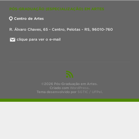
PÓS-GRADUAÇÃO (ESPECIALIZAÇÃO) EM ARTES
Centro de Artes
R. Álvaro Chaves, 65 - Centro, Pelotas - RS, 96010-760
clique para ver o e-mail
©2026 Pós-Graduação em Artes.
Criado com
WordPress
.
Tema desenvolvido por
SGTIC / UFPel
.