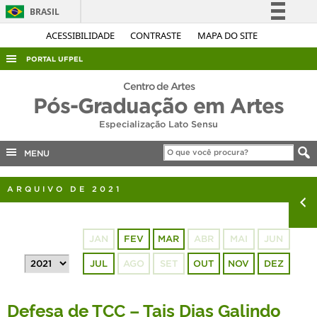
BRASIL
Simplifique!
ACESSIBILIDADE
CONTRASTE
MAPA DO SITE
Comunica BR
PORTAL UFPEL
Participe
ACESSO À INFORMAÇÃO
Centro de Artes
Acesso à informação
Pós-Graduação em Artes
AUDITORIA
Legislação
Especialização Lato Sensu
COBALTO
Canais
MENU
CONCURSOS
EDITAIS
ARQUIVO DE 2021
INTERNACIONAL
OUVIDORIA
JAN
FEV
MAR
ABR
MAI
JUN
PORTARIAS
JUL
AGO
SET
OUT
NOV
DEZ
TELEFONES
Defesa de TCC – Tais Dias Galindo