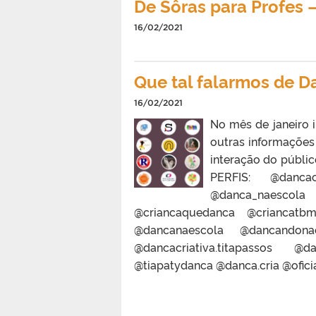
De Sôras para Profes –
16/02/2021
Que tal falarmos de 
16/02/2021
No mês de janeiro i
outras informações
interação do públi
PERFIS: @dancacr
@danca_naescol
@criancaquedanca @criancatbm
@dancanaescola @dancandona
@dancacriativa.titapassos @d
@tiapatydanca @danca.cria @oficia