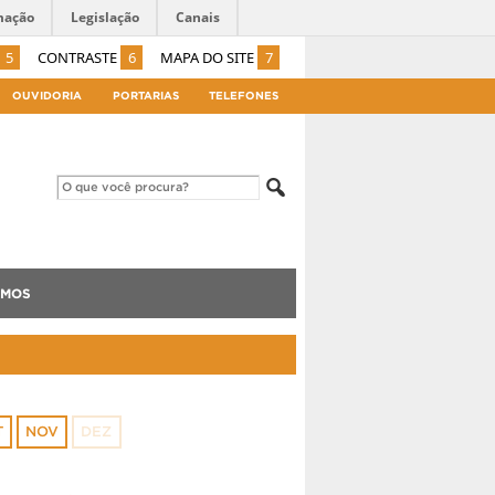
mação
Legislação
Canais
5
CONTRASTE
6
MAPA DO SITE
7
OUVIDORIA
PORTARIAS
TELEFONES
AMOS
T
NOV
DEZ