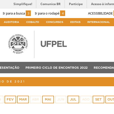
Simplifique!
Comunica BR
Participe
Acesso à infor
Ir para a busca
3
Ir para o rodapé
4
ACESSIBILIDADE
AUDITORIA
COBALTO
CONCURSOS
EDITAIS
INTERNACIONAL
ESENTAÇÃO
PRIMEIRO CICLO DE ENCONTROS 2022
RECOMEND
RO DE 2021
N
FEV
MAR
ABR
MAI
JUN
JUL
AGO
SET
OU