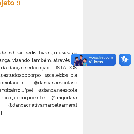
eto :)
 indicar perfis, livros, músicas e
ança, visando também, através da
to da dança e educação. LISTA DOS
estudosdocorpo @caleidos_cia
einfancia @dancanaescolasc
obairro.ufpel @danca.naescola
lina_decorpoearte @ongodara
a @dancacriativamarcelaamaral
]