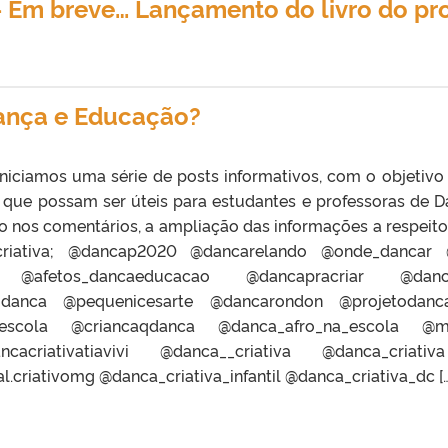
 Em breve… Lançamento do livro do proj
Dança e Educação?
niciamos uma série de posts informativos, com o objetivo de
 que possam ser úteis para estudantes e professoras de D
co nos comentários, a ampliação das informações a respei
iativa; @dancap2020 @dancarelando @onde_dancar @
a @afetos_dancaeducacao @dancapracriar @danca
danca @pequenicesarte @dancarondon @projetodancan
escola @criancaqdanca @danca_afro_na_escola @me
ancacriativatiavivi @danca__criativa @danca_criativ
l.criativomg @danca_criativa_infantil @danca_criativa_dc […