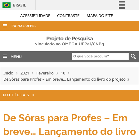
BRASIL
Simplifique!
ACESSIBILIDADE
CONTRASTE
MAPA DO SITE
Comunica BR
PORTAL UFPEL
Participe
ACESSO À INFORMAÇÃO
Projeto de Pesquisa
Acesso à informação
vinculado ao OMEGA UFPel/CNPq
AUDITORIA
Legislação
MENU
COBALTO
Canais
CONCURSOS
Início
2021
Fevereiro
16
De Sôras para Profes – Em breve… Lançamento do livro do projeto :)
EDITAIS
INTERNACIONAL
NOTÍCIAS
>
OUVIDORIA
PORTARIAS
De Sôras para Profes – Em
TELEFONES
breve… Lançamento do livro