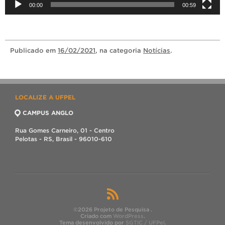
00:00
00:59
Publicado
em
16/02/2021
, na categoria
Notícias
.
LOCALIZE A UFPEL
CAMPUS ANGLO
Rua Gomes Carneiro, 01 - Centro
Pelotas - RS, Brasil - 96010-610
©2026 Projeto de Pesquisa .
Criado com
WordPress
.
Tema desenvolvido por
SGTIC / UFPel
.