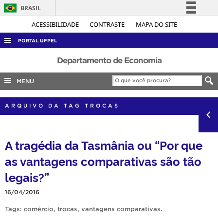
BRASIL
Simplifique!
ACESSIBILIDADE
CONTRASTE
MAPA DO SITE
Comunica BR
PORTAL UFPEL
Participe
ACESSO À INFORMAÇÃO
Departamento de Economia
Acesso à informação
AUDITORIA
MENU
Legislação
COBALTO
Canais
ARQUIVO DA TAG TROCAS
CONCURSOS
EDITAIS
A tragédia da Tasmânia ou “Por que
INTERNACIONAL
as vantagens comparativas são tão
OUVIDORIA
legais?”
PORTARIAS
TELEFONES
16/04/2016
Tags:
comércio
,
trocas
,
vantagens comparativas
.