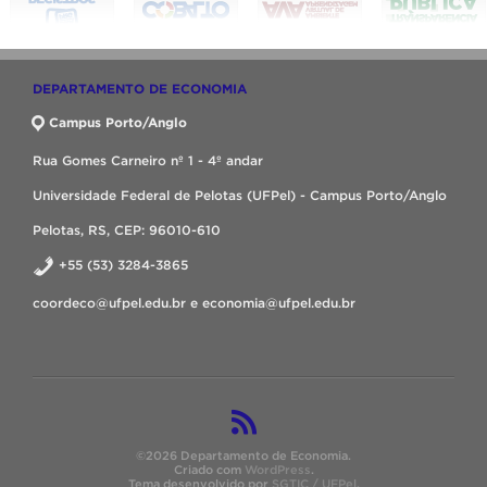
DEPARTAMENTO DE ECONOMIA
Campus Porto/Anglo
Rua Gomes Carneiro nº 1 - 4º andar
Universidade Federal de Pelotas (UFPel) - Campus Porto/Anglo
Pelotas, RS, CEP: 96010-610
+55 (53) 3284-3865
coordeco@ufpel.edu.br e economia@ufpel.edu.br
©2026 Departamento de Economia.
Criado com
WordPress
.
Tema desenvolvido por
SGTIC / UFPel
.