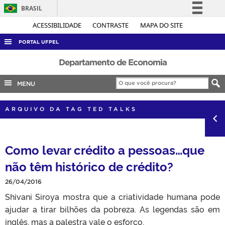
BRASIL
Simplifique!
ACESSIBILIDADE
CONTRASTE
MAPA DO SITE
Comunica BR
PORTAL UFPEL
Participe
ACESSO À INFORMAÇÃO
Departamento de Economia
Acesso à informação
AUDITORIA
MENU
Legislação
COBALTO
Canais
ARQUIVO DA TAG TED TALKS
CONCURSOS
EDITAIS
Como levar crédito a pessoas…que
INTERNACIONAL
não têm histórico de crédito?
OUVIDORIA
PORTARIAS
26/04/2016
Shivani Siroya mostra que a criatividade humana pode
TELEFONES
ajudar a tirar bilhões da pobreza. As legendas são em
inglês, mas a palestra vale o esforço.