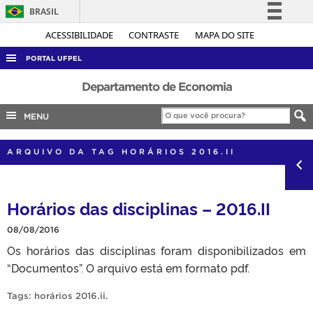
BRASIL
Simplifique!
ACESSIBILIDADE
CONTRASTE
MAPA DO SITE
Comunica BR
PORTAL UFPEL
Participe
ACESSO À INFORMAÇÃO
Departamento de Economia
Acesso à informação
AUDITORIA
MENU
Legislação
COBALTO
Canais
ARQUIVO DA TAG HORÁRIOS 2016.II
CONCURSOS
EDITAIS
Horários das disciplinas – 2016.II
INTERNACIONAL
OUVIDORIA
08/08/2016
Os horários das disciplinas foram disponibilizados em
PORTARIAS
“Documentos”. O arquivo está em formato pdf.
TELEFONES
Tags:
horários 2016.ii
.