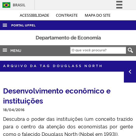
BRASIL
Simplifique!
ACESSIBILIDADE
CONTRASTE
MAPA DO SITE
Comunica BR
PORTAL UFPEL
Participe
ACESSO À INFORMAÇÃO
Departamento de Economia
Acesso à informação
AUDITORIA
MENU
Legislação
COBALTO
Canais
ARQUIVO DA TAG DOUGLASS NORTH
CONCURSOS
EDITAIS
Desenvolvimento econômico e
INTERNACIONAL
instituições
OUVIDORIA
PORTARIAS
18/04/2016
Descubra o poder das instituições (um conceito trazido
TELEFONES
para o centro da atenção dos economistas por gente
como o falecido Douglass North (Nobel em 1993)).