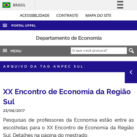
BRASIL
Simplifique!
ACESSIBILIDADE
CONTRASTE
MAPA DO SITE
Comunica BR
PORTAL UFPEL
Participe
ACESSO À INFORMAÇÃO
Departamento de Economia
Acesso à informação
AUDITORIA
MENU
Legislação
COBALTO
Canais
ARQUIVO DA TAG ANPEC SUL
CONCURSOS
EDITAIS
XX Encontro de Economia da Região
INTERNACIONAL
Sul
OUVIDORIA
PORTARIAS
23/06/2017
Pesquisas de professores da Economia estão entre as
TELEFONES
escolhidas para o XX Encontro de Economia da Região
Sul. Detalhes na página do mestrado.