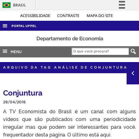
BRASIL
Simplifique!
ACESSIBILIDADE
CONTRASTE
MAPA DO SITE
Comunica BR
PORTAL UFPEL
Participe
ACESSO À INFORMAÇÃO
Departamento de Economia
Acesso à informação
AUDITORIA
MENU
Legislação
COBALTO
Canais
ARQUIVO DA TAG ANÁLISE DE CONJUNTURA
CONCURSOS
EDITAIS
Conjuntura
INTERNACIONAL
OUVIDORIA
29/04/2016
A TV Economista do Brasil é um canal com alguns
PORTARIAS
vídeos que são publicados com uma periodicidade
TELEFONES
irregular mas que podem ser interessantes para você,
frequentador desta página. O último está aqui.