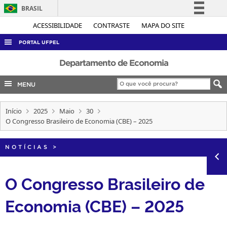
BRASIL
Simplifique!
ACESSIBILIDADE
CONTRASTE
MAPA DO SITE
Comunica BR
PORTAL UFPEL
Participe
ACESSO À INFORMAÇÃO
Departamento de Economia
Acesso à informação
AUDITORIA
MENU
Legislação
COBALTO
Canais
Início
2025
Maio
30
CONCURSOS
O Congresso Brasileiro de Economia (CBE) – 2025
EDITAIS
INTERNACIONAL
NOTÍCIAS
>
OUVIDORIA
O Congresso Brasileiro de
PORTARIAS
Economia (CBE) – 2025
TELEFONES