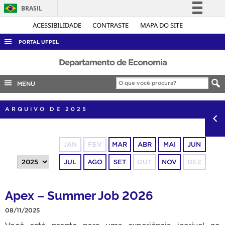
BRASIL
Simplifique!
ACESSIBILIDADE
CONTRASTE
MAPA DO SITE
Comunica BR
PORTAL UFPEL
Participe
ACESSO À INFORMAÇÃO
Departamento de Economia
Acesso à informação
AUDITORIA
MENU
Legislação
COBALTO
Canais
ARQUIVO DE 2025
CONCURSOS
EDITAIS
JAN
FEV
MAR
ABR
MAI
JUN
INTERNACIONAL
JUL
AGO
SET
OUT
NOV
DEZ
OUVIDORIA
PORTARIAS
Apex – Summer Job 2026
TELEFONES
08/11/2025
Você está pronto para uma experiência incrível no