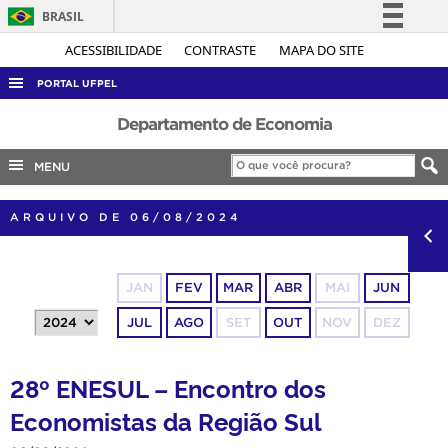
BRASIL
Simplifique!
ACESSIBILIDADE
CONTRASTE
MAPA DO SITE
Comunica BR
PORTAL UFPEL
Participe
ACESSO À INFORMAÇÃO
Departamento de Economia
Acesso à informação
AUDITORIA
MENU
Legislação
COBALTO
Canais
ARQUIVO DE 06/08/2024
CONCURSOS
EDITAIS
JAN
FEV
MAR
ABR
MAI
JUN
INTERNACIONAL
JUL
AGO
SET
OUT
NOV
DEZ
OUVIDORIA
PORTARIAS
28º ENESUL – Encontro dos
TELEFONES
Economistas da Região Sul