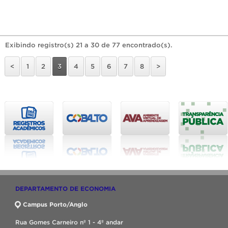
Exibindo registro(s) 21 a 30 de 77 encontrado(s).
<
1
2
3
4
5
6
7
8
>
DEPARTAMENTO DE ECONOMIA
Campus Porto/Anglo
Rua Gomes Carneiro nº 1 - 4º andar