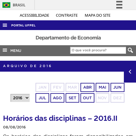
BRASIL
Simplifique!
ACESSIBILIDADE
CONTRASTE
MAPA DO SITE
Comunica BR
PORTAL UFPEL
Participe
ACESSO À INFORMAÇÃO
Departamento de Economia
Acesso à informação
AUDITORIA
MENU
Legislação
COBALTO
Canais
ARQUIVO DE 2016
CONCURSOS
EDITAIS
JAN
FEV
MAR
ABR
MAI
JUN
INTERNACIONAL
JUL
AGO
SET
OUT
NOV
DEZ
OUVIDORIA
PORTARIAS
Horários das disciplinas – 2016.II
TELEFONES
08/08/2016
Os horários das disciplinas foram disponibilizados em