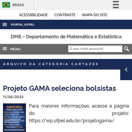
BRASIL
Simplifique!
ACESSIBILIDADE
CONTRASTE
MAPA DO SITE
Comunica BR
PORTAL UFPEL
Participe
ACESSO À INFORMAÇÃO
DME – Departamento de Matemática e Estatística
Acesso à informação
AUDITORIA
MENU
Legislação
COBALTO
Canais
ARQUIVO DA CATEGORIA CARTAZES
CONCURSOS
EDITAIS
Projeto GAMA seleciona bolsistas
INTERNACIONAL
OUVIDORIA
11/08/2023
Para maiores informações, acesse a página
PORTARIAS
do projeto:
TELEFONES
https://wp.ufpel.edu.br/projetogama/