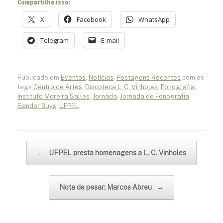
Compartilhe isso:
X
Facebook
WhatsApp
Telegram
E-mail
Publicado em
Eventos
,
Notícias
,
Postagens Recentes
com as
tags
Centro de Artes
,
Discoteca L. C. Vinholes
,
Fonografia
,
Instituto Moreira Salles
,
Jornada
,
Jornada de Fonografia
,
Sandor Buys
,
UFPEL
.
Navegação de posts
←
UFPEL presta homenagens a L. C. Vinholes
Nota de pesar: Marcos Abreu
→