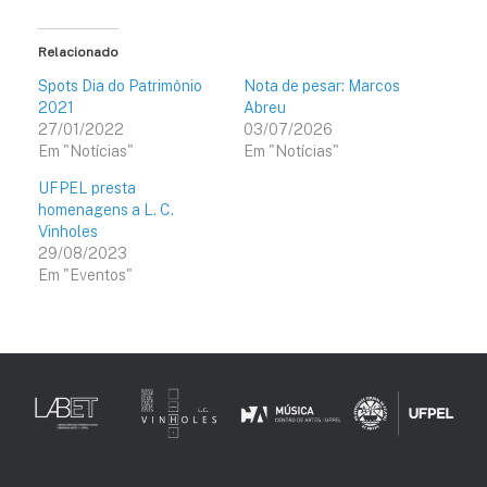
Relacionado
Spots Dia do Patrimônio
Nota de pesar: Marcos
2021
Abreu
27/01/2022
03/07/2026
Em "Notícias"
Em "Notícias"
UFPEL presta
homenagens a L. C.
Vinholes
29/08/2023
Em "Eventos"