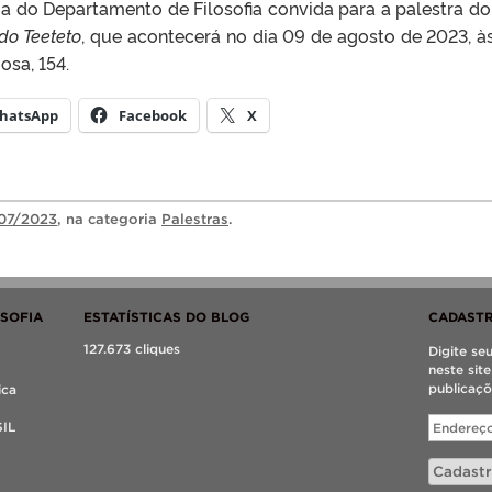
 do Departamento de Filosofia convida para a palestra do 
do Teeteto
, que acontecerá no dia 09 de agosto de 2023, às
osa, 154.
hatsApp
Facebook
X
07/2023
, na categoria
Palestras
.
OSOFIA
ESTATÍSTICAS DO BLOG
CADASTR
127.673 cliques
Digite se
neste sit
publicaçõ
ica
Endereço
SIL
de
e-
Cadastr
mail