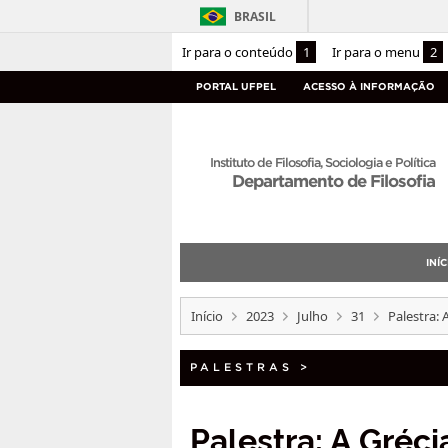
BRASIL
Ir para o conteúdo
1
Ir para o menu
2
PORTAL UFPEL
ACESSO À INFORMAÇÃO
Instituto de Filosofia, Sociologia e Política
Departamento de Filosofia
INÍC
Início
2023
Julho
31
Palestra:
PALESTRAS
>
Palestra: A Gréc