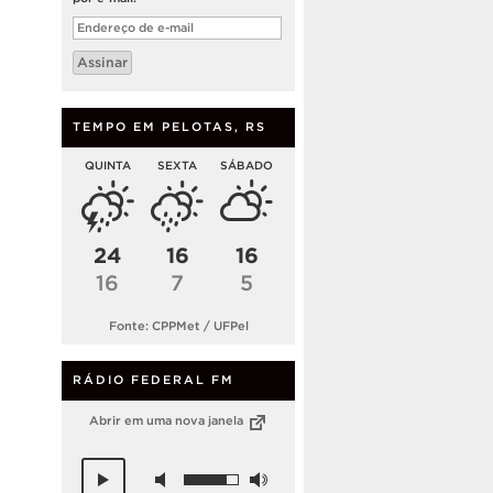
Endereço
de
e-
Assinar
mail
TEMPO EM PELOTAS, RS
QUINTA
SEXTA
SÁBADO
24
16
16
16
7
5
Fonte: CPPMet / UFPel
RÁDIO FEDERAL FM
Abrir em uma nova janela