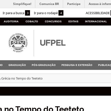
Simplifique!
Comunica BR
Participe
Acesso à infor
Ir para a busca
3
Ir para o rodapé
4
ACESSIBILIDADE
AUDITORIA
COBALTO
CONCURSOS
EDITAIS
INTERNACIONAL
IO
GRADUAÇÃO
PÓS-GRADUAÇÃO
PESQUISA E EXTENSÃO
PUBLICA
 A Grécia no Tempo do Teeteto
ia no Tempo do Teeteto