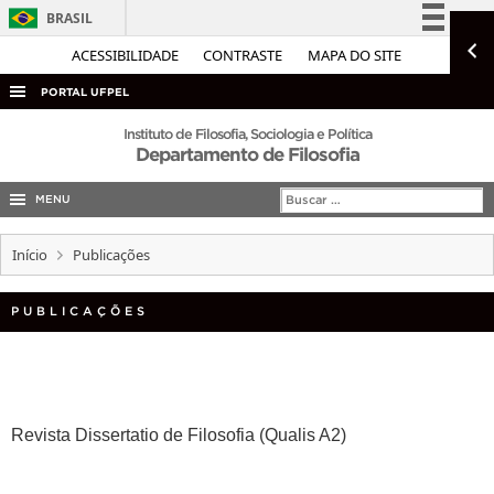
BRASIL
Simplifique!
ACESSIBILIDADE
CONTRASTE
MAPA DO SITE
Comunica BR
PORTAL UFPEL
Participe
ACESSO À INFORMAÇÃO
Instituto de Filosofia, Sociologia e Política
Departamento de Filosofia
Acesso à informação
AUDITORIA
Legislação
MENU
COBALTO
Canais
CONCURSOS
Início
Publicações
EDITAIS
PUBLICAÇÕES
INTERNACIONAL
OUVIDORIA
PORTARIAS
TELEFONES
Revista Dissertatio de Filosofia (Qualis A2)