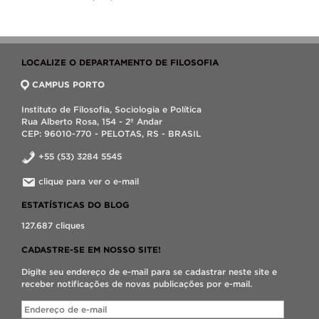
LOCALIZE O DEPARTAMENTO DE FILOSOFIA
CAMPUS PORTO
Instituto de Filosofia, Sociologia e Política
Rua Alberto Rosa, 154 - 2º Andar
CEP: 96010-770 - PELOTAS, RS - BRASIL
+55 (53) 3284 5545
clique para ver o e-mail
ESTATÍSTICAS DO BLOG
127.687 cliques
CADASTRE-SE EM NOSSO SITE!
Digite seu endereço de e-mail para se cadastrar neste site e
receber notificações de novas publicações por e-mail.
Endereço
de