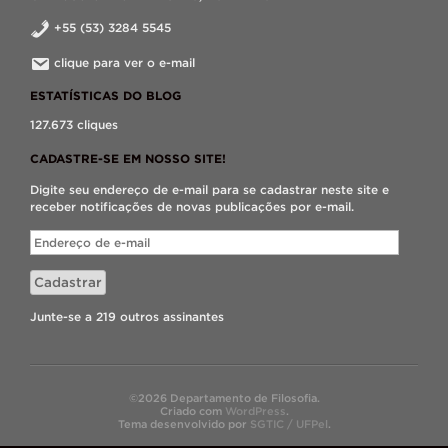
+55 (53) 3284 5545
clique para ver o e-mail
ESTATÍSTICAS DO BLOG
127.673 cliques
CADASTRE-SE EM NOSSO SITE!
Digite seu endereço de e-mail para se cadastrar neste site e
receber notificações de novas publicações por e-mail.
Endereço
de
e-
Cadastrar
mail
Junte-se a 219 outros assinantes
©2026 Departamento de Filosofia.
Criado com
WordPress
.
Tema desenvolvido por
SGTIC / UFPel
.