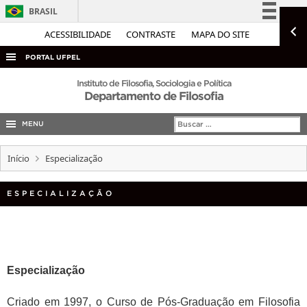
BRASIL
Simplifique!
ACESSIBILIDADE
CONTRASTE
MAPA DO SITE
Comunica BR
PORTAL UFPEL
Participe
ACESSO À INFORMAÇÃO
Instituto de Filosofia, Sociologia e Política
Departamento de Filosofia
Acesso à informação
AUDITORIA
Legislação
MENU
COBALTO
Canais
CONCURSOS
Início
Especialização
EDITAIS
ESPECIALIZAÇÃO
INTERNACIONAL
OUVIDORIA
PORTARIAS
TELEFONES
Especialização
Criado em 1997, o Curso de Pós-Graduação em Filosofia