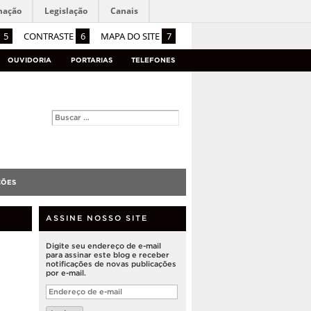
mação
Legislação
Canais
5
CONTRASTE
6
MAPA DO SITE
7
OUVIDORIA
PORTARIAS
TELEFONES
ÇÕES
ASSINE NOSSO SITE
Digite seu endereço de e-mail
para assinar este blog e receber
notificações de novas publicações
por e-mail.
Endereço
de
e-