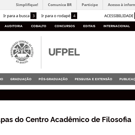
Simplifique!
Comunica BR
Participe
Acesso à infor
Ir para a busca
3
Ir para o rodapé
4
ACESSIBILIDADE
AUDITORIA
COBALTO
CONCURSOS
EDITAIS
INTERNACIONAL
IO
GRADUAÇÃO
PÓS-GRADUAÇÃO
PESQUISA E EXTENSÃO
PUBLICA
as do Centro Acadêmico de Filosofia