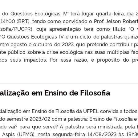
 do Questões Ecológicas IV* terá lugar quarta-feira, dia 
 14h00 (BRT), tendo como convidado o Prof. Jelson Rober
osofia/PUCPR), cuja apresentação terá como título “O 
. *O Questões Ecológicas IV é um ciclo de palestras quinz
entre agosto e outubro de 2023, que pretende contribuir p
e público sobre a crise ecológica nas suas múltiplas fac
 dos seus impactos. Por essa razão, é propósito do pr
alização em Ensino de Filosofia
ialização em Ensino de Filosofia da UFPEL convida a todos
 do semestre 2023/02 com a palestra: Ensino de Filosofia e
nde vai? para que serve? A palestra será ministrada pela P
a Aspis (UFMG), nesta segunda-feira 14/08/2023 às 19h