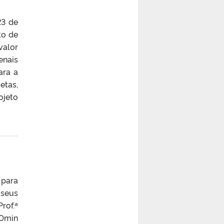
23 de
to de
valor
enais
ara a
etas,
ojeto
 para
 seus
rof.ª
30min