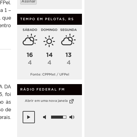
FPel.
Assinar
mail
a 1 –
l que
TEMPO EM PELOTAS, RS
entro
SÁBADO
DOMINGO
SEGUNDA
16
14
13
4
4
4
Fonte: CPPMet / UFPel
A DA
RÁDIO FEDERAL FM
 foi
no às
Abrir em uma nova janela
so de
rais.