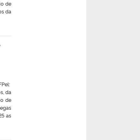
io de
os da
e
FPel:
s, da
io de
legas
25 as