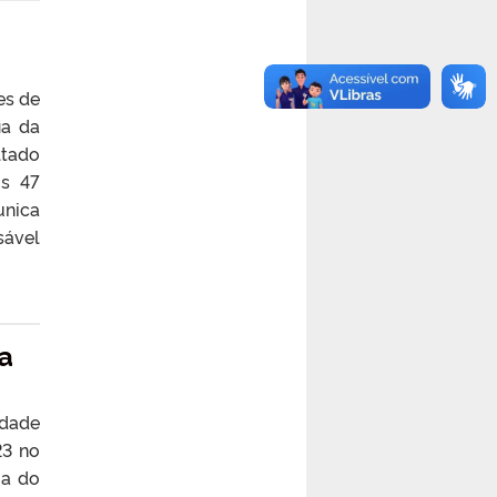
es de
ia da
ltado
os 47
unica
sável
a
idade
23 no
ma do