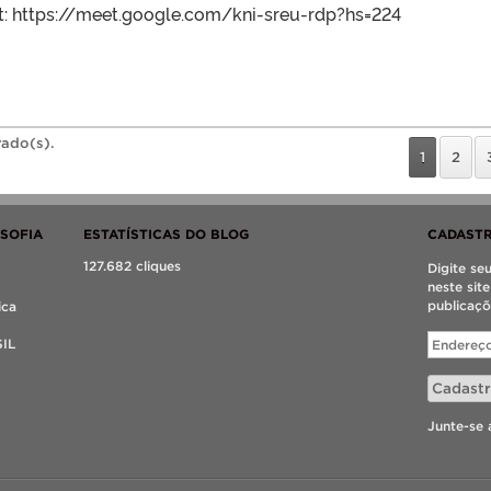
: https://meet.google.com/kni-sreu-rdp?hs=224
rado(s).
1
2
OSOFIA
ESTATÍSTICAS DO BLOG
CADASTR
127.682 cliques
Digite se
neste sit
publicaçõ
ica
Endereço
SIL
de
e-
Cadastr
mail
Junte-se 