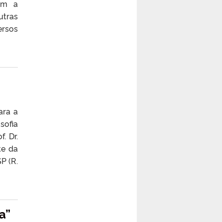
om a
utras
ersos
ara a
sofia
. Dr.
te da
P (R.
a”