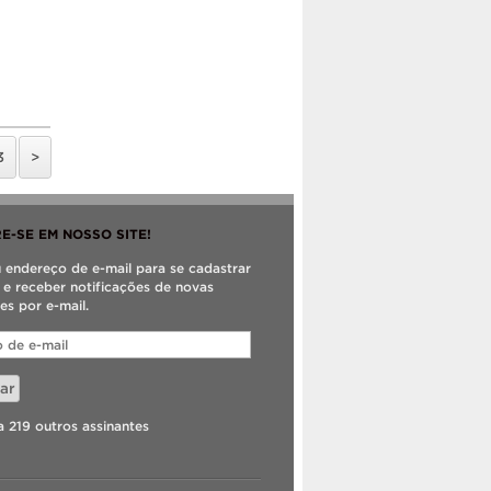
3
>
E-SE EM NOSSO SITE!
u endereço de e-mail para se cadastrar
e e receber notificações de novas
es por e-mail.
ar
a 219 outros assinantes