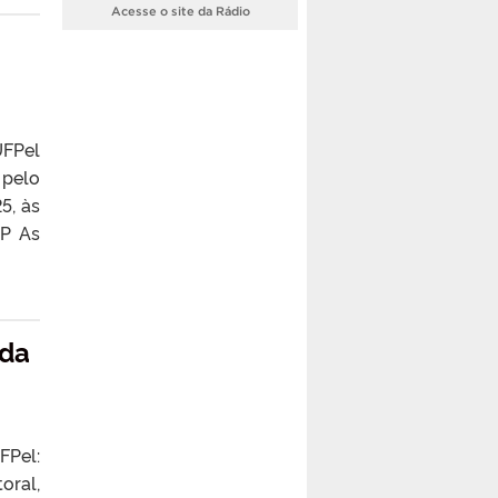
Acesse o site da Rádio
UFPel
 pelo
5, às
SP As
 da
FPel:
oral,