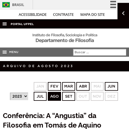
BRASIL
Simplifique!
ACESSIBILIDADE
CONTRASTE
MAPA DO SITE
Comunica BR
PORTAL UFPEL
Participe
ACESSO À INFORMAÇÃO
Instituto de Filosofia, Sociologia e Política
Departamento de Filosofia
Acesso à informação
AUDITORIA
Legislação
MENU
COBALTO
Canais
CONCURSOS
ARQUIVO DE AGOSTO 2023
EDITAIS
INTERNACIONAL
JAN
FEV
MAR
ABR
MAI
JUN
OUVIDORIA
JUL
AGO
SET
OUT
NOV
DEZ
PORTARIAS
Conferência: A “Angustia” da
TELEFONES
Filosofia em Tomás de Aquino