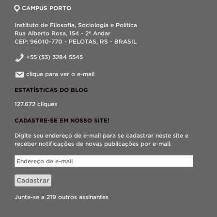
CAMPUS PORTO
Instituto de Filosofia, Sociologia e Política
Rua Alberto Rosa, 154 - 2º Andar
CEP: 96010-770 - PELOTAS, RS - BRASIL
+55 (53) 3284 5545
clique para ver o e-mail
ESTATÍSTICAS DO BLOG
127.672 cliques
CADASTRE-SE EM NOSSO SITE!
Digite seu endereço de e-mail para se cadastrar neste site e
receber notificações de novas publicações por e-mail.
Endereço
de
e-
Cadastrar
mail
Junte-se a 219 outros assinantes