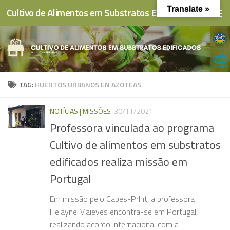
Translate »
Cultivo de Alimentos em Substratos Edificados
Skip to content
TAG:
HUERTOS URBANOS EN AZOTEAS
NOTÍCIAS | MISSÕES
30/11/2021
Professora vinculada ao programa
Cultivo de alimentos em substratos
edificados realiza missão em
Portugal
Em missão pelo Capes-PrInt, a professora
Helayne Maieves encontra-se em Portugal,
realizando acordo internacional com a