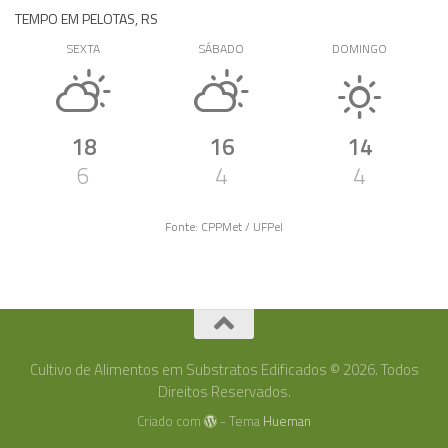
TEMPO EM PELOTAS, RS
SEXTA
SÁBADO
DOMINGO
18
16
14
6
4
4
Fonte: CPPMet / UFPel
Cultivo de Alimentos em Substratos Edificados © 2026. Todos
Direitos Reservados.
Criado com
- Tema
Hueman