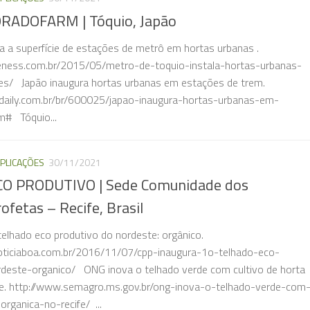
RADOFARM | Tóquio, Japão
a a superfície de estações de metrô em hortas urbanas .
eness.com.br/2015/05/metro-de-toquio-instala-hortas-urbanas-
s/ Japão inaugura hortas urbanas em estações de trem.
daily.com.br/br/600025/japao-inaugura-hortas-urbanas-em-
m# Tóquio...
PLICAÇÕES
30/11/2021
O PRODUTIVO | Sede Comunidade dos
fetas – Recife, Brasil
telhado eco produtivo do nordeste: orgânico.
oticiaboa.com.br/2016/11/07/cpp-inaugura-1o-telhado-eco-
deste-organico/ ONG inova o telhado verde com cultivo de horta
fe. http://www.semagro.ms.gov.br/ong-inova-o-telhado-verde-com
organica-no-recife/ ...