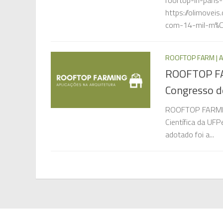
rooftop-in-paris
https://olimovei
com-14-mil-m%C
ROOFTOP FARM | A
ROOFTOP FA
Congresso de
ROOFTOP FARMIN
Científica da UFP
adotado foi a...