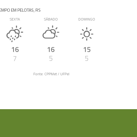
EMPO EM PELOTAS, RS
SEXTA
SÁBADO
DOMINGO
16
16
15
7
5
5
Fonte: CPPMet / UFPel