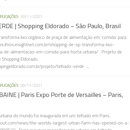
PLICAÇÕES
30/11/2021
DE | Shopping Eldorado – São Paulo, Brasil
ransforma lixo orgânico de praça de alimentação em ‘comida’ para
ps://nos.insightnet.com.br/shopping-de-sp-transforma-lixo-
ca-de-alimentacao-em-comida-para-horta-urbana/ Projeto de
Shopping Eldorado.
pingeldorado.com.br/projeto/telhado-verde ...
PLICAÇÕES
09/11/2021
NE | Paris Expo Porte de Versailles – Paris,
urbana do mundo foi inaugurada em um telhado em Paris.
eout.com/news/the-worlds-largest-urban-farm-has-opened-on-a-