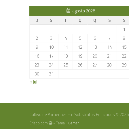
agosto 2026
D
S
T
Q
Q
S
S
1
2
3
4
5
6
7
8
9
10
11
12
13
14
15
16
17
18
19
20
21
22
23
24
25
26
27
28
29
30
31
« jul
Cultivo de Alimentos em Substratos Edificados © 2026
Criado com
- Tema
Hueman