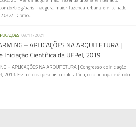
-080520 Paris inaugura maior fazenda urbana em telhado.
s.com.br/blog/paris-inaugura-maior-fazenda-urbana-em-telhado-
2%B2/ Como...
PLICAÇÕES
09/11/2021
RMING – APLICAÇÕES NA ARQUITETURA |
 Iniciação Científica da UFPel, 2019
G – APLICAÇÕES NA ARQUITETURA | Congresso de Iniciação
el, 2019. Essa é uma pesquisa exploratória, cujo principal método