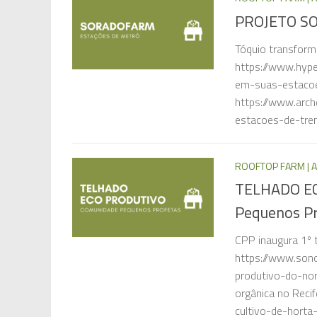
PROJETO SO
Tóquio transform
https://www.hyp
em-suas-estacoe
https://www.arch
estacoes-de-tre
ROOFTOP FARM | A
TELHADO EC
Pequenos Pro
CPP inaugura 1º 
https://www.son
produtivo-do-nor
orgânica no Reci
cultivo-de-horta-