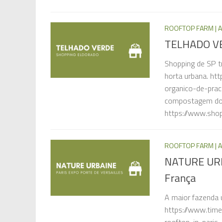
ROOFTOP FARM | A
TELHADO VER
Shopping de SP t
horta urbana. htt
organico-de-pra
compostagem do 
https://www.shop
ROOFTOP FARM | A
NATURE URBAI
França
A maior fazenda 
https://www.tim