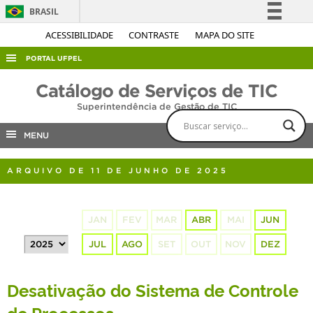
BRASIL
Simplifique!
ACESSIBILIDADE
CONTRASTE
MAPA DO SITE
Comunica BR
PORTAL UFPEL
Participe
ACESSO À INFORMAÇÃO
Catálogo de Serviços de TIC
Acesso à informação
Superintendência de Gestão de TIC
AUDITORIA
Legislação
COBALTO
MENU
Canais
CONCURSOS
ARQUIVO DE 11 DE JUNHO DE 2025
EDITAIS
INTERNACIONAL
JAN
FEV
MAR
ABR
MAI
JUN
OUVIDORIA
JUL
AGO
SET
OUT
NOV
DEZ
PORTARIAS
TELEFONES
Desativação do Sistema de Controle
de Processos