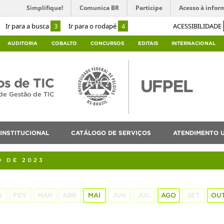
Simplifique!
Comunica BR
Participe
Acesso à infor
Ir para a busca
3
Ir para o rodapé
4
ACESSIBILIDADE
AUDITORIA
COBALTO
CONCURSOS
EDITAIS
INTERNACIONAL
os de TIC
de Gestão de TIC
INSTITUCIONAL
CATÁLOGO DE SERVIÇOS
ATENDIMENTO 
O DE 2023
N
FEV
MAR
ABR
MAI
JUN
JUL
AGO
SET
OU