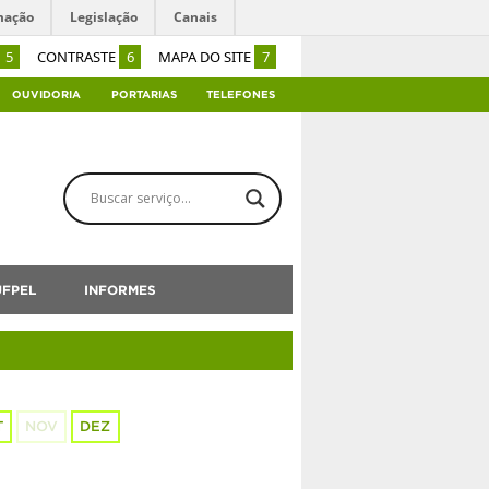
mação
Legislação
Canais
5
CONTRASTE
6
MAPA DO SITE
7
OUVIDORIA
PORTARIAS
TELEFONES
UFPEL
INFORMES
T
NOV
DEZ