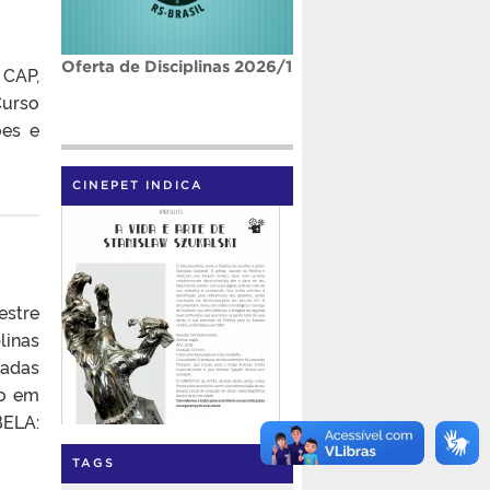
Oferta de Disciplinas 2026/1
 CAP,
Curso
ões e
CINEPET INDICA
estre
linas
radas
xo em
BELA:
TAGS