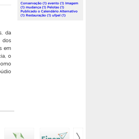
Conservação
(1)
evento
(1)
Imagem
(1)
mudança
(1)
Pelotas
(1)
Publicado o Calendário Alternativo
(1)
Restauração
(1)
ufpel
(1)
s, da
e dos
os em
ia, o
 como
púdio