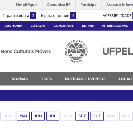
Simplifique!
Comunica BR
Participe
Acesso à infor
Ir para a busca
3
Ir para o rodapé
4
ACESSIBILIDADE
AUDITORIA
COBALTO
CONCURSOS
EDITAIS
INTERNACIONAL
Bens Culturais Móveis
NORMAS
TCC’S
NOTÍCIAS E EVENTOS
LOCAL
ABR
MAI
JUN
JUL
AGO
SET
OUT
NOV
DEZ