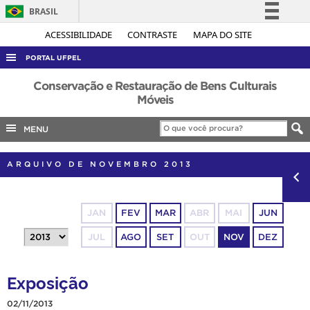
BRASIL
Simplifique!
ACESSIBILIDADE
CONTRASTE
MAPA DO SITE
Comunica BR
PORTAL UFPEL
Participe
ACESSO À INFORMAÇÃO
Conservação e Restauração de Bens Culturais
Acesso à informação
Móveis
AUDITORIA
Legislação
MENU
COBALTO
Canais
CONCURSOS
ARQUIVO DE NOVEMBRO 2013
EDITAIS
INTERNACIONAL
JAN
FEV
MAR
ABR
MAI
JUN
OUVIDORIA
JUL
AGO
SET
OUT
NOV
DEZ
PORTARIAS
TELEFONES
Exposição
02/11/2013