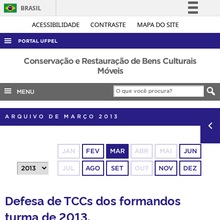
BRASIL
Simplifique!
ACESSIBILIDADE
CONTRASTE
MAPA DO SITE
Comunica BR
PORTAL UFPEL
Participe
ACESSO À INFORMAÇÃO
Conservação e Restauração de Bens Culturais
Acesso à informação
Móveis
AUDITORIA
Legislação
MENU
COBALTO
Canais
CONCURSOS
ARQUIVO DE MARÇO 2013
EDITAIS
INTERNACIONAL
JAN
FEV
MAR
ABR
MAI
JUN
OUVIDORIA
JUL
AGO
SET
OUT
NOV
DEZ
PORTARIAS
TELEFONES
Defesa de TCCs dos formandos
turma de 2013.