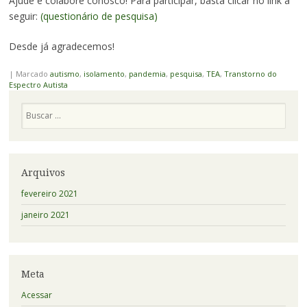
Ajude e colabore conosco! Para participar, basta clicar no link a
seguir:
(questionário de pesquisa)
Desde já agradecemos!
|
Marcado
autismo
,
isolamento
,
pandemia
,
pesquisa
,
TEA
,
Transtorno do
Espectro Autista
Pesquisa
Arquivos
fevereiro 2021
janeiro 2021
Meta
Acessar