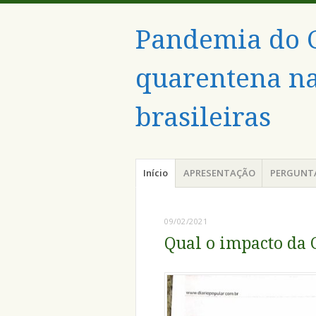
Pandemia do C
quarentena na
brasileiras
Menu
Pular
Início
APRESENTAÇÃO
PERGUNT
para
o
conteúdo
09/02/2021
Qual o impacto da 