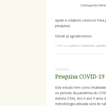
Contraponto Entrev
Ajude e colabore conosco! Para par
pesquisa)
Desde já agradecemos!
|
Marcado
autismo
,
isolamento
,
pande
13/01/2021
Pesquisa COVID-19
Este estudo tem como finalidade 
no período da pandemia do COVI
Autista (TEA), dos 0 aos 9 anos de
metodologia utilizada será de na