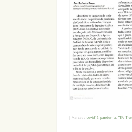
|
Marcado
covid19
,
pandemia
,
TEA
,
Tra