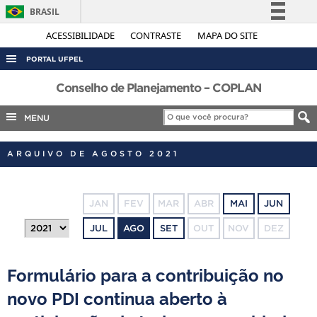
BRASIL
Simplifique!
ACESSIBILIDADE
CONTRASTE
MAPA DO SITE
Comunica BR
PORTAL UFPEL
Participe
ACESSO À INFORMAÇÃO
Conselho de Planejamento – COPLAN
Acesso à informação
AUDITORIA
MENU
Legislação
COBALTO
Canais
ARQUIVO DE AGOSTO 2021
CONCURSOS
EDITAIS
JAN
FEV
MAR
ABR
MAI
JUN
INTERNACIONAL
JUL
AGO
SET
OUT
NOV
DEZ
OUVIDORIA
PORTARIAS
Formulário para a contribuição no
TELEFONES
novo PDI continua aberto à