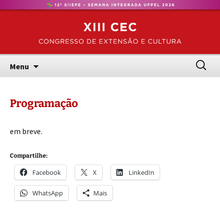
Congresso de Extensão e Cultura – UFPel
Pular
CEC
para
o
conteúdo
Pesquis
Menu
por:
Programação
em breve.
Compartilhe:
Facebook
X
LinkedIn
WhatsApp
Mais