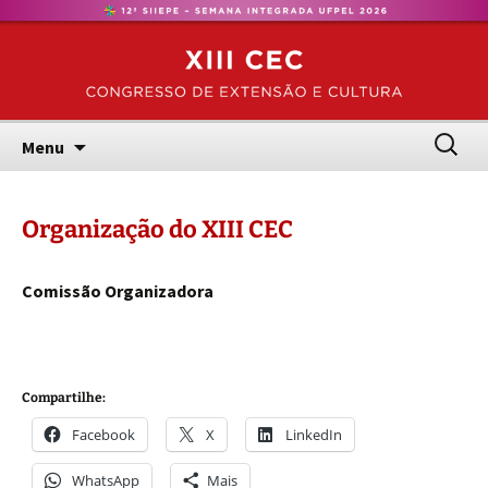
Congresso de Extensão e Cultura – UFPel
Pular
CEC
para
o
conteúdo
Pesquis
Menu
por:
Organização do XIII CEC
Comissão Organizadora
Compartilhe:
Facebook
X
LinkedIn
WhatsApp
Mais