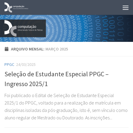
Skip to content
ARQUIVO MENSAL:
MARÇO 2025
PPGC
24/03/2025
Seleção de Estudante Especial PPGC –
Ingresso 2025/1
Foi publicado o Edital de Seleção de Estudante Especial
2025/1 do PPGC, voltado para a realização de matrícula em
disciplinas isoladas da pós-graduação, isto é, sem vínculo como
aluno regular de Mestrado ou Doutorado. As inscrições...