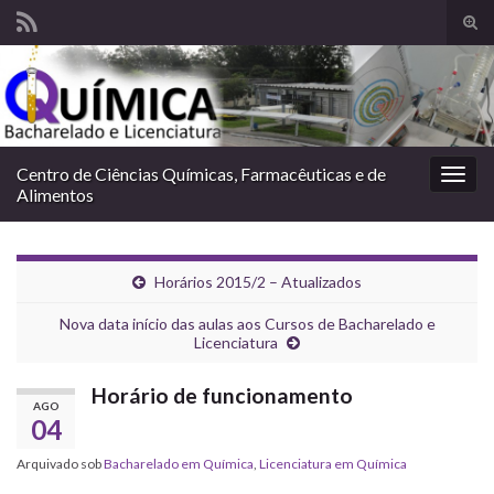
Alte
form
Search for:
de
pesq
Centro de Ciências Químicas, Farmacêuticas e de
Alter
Alimentos
nave
Horários 2015/2 – Atualizados
Nova data início das aulas aos Cursos de Bacharelado e
Licenciatura
Horário de funcionamento
AGO
04
Arquivado sob
Bacharelado em Química
,
Licenciatura em Química