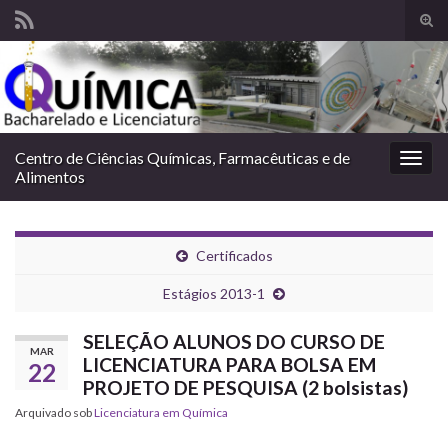
Alte
form
Search for:
de
pesq
Centro de Ciências Químicas, Farmacêuticas e de
Alter
Alimentos
nave
Certificados
Estágios 2013-1
SELEÇÃO ALUNOS DO CURSO DE
MAR
LICENCIATURA PARA BOLSA EM
22
PROJETO DE PESQUISA (2 bolsistas)
Arquivado sob
Licenciatura em Química